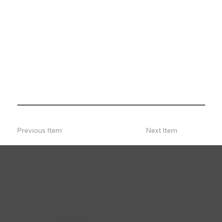
Previous Item
Next Item
〒556-0015