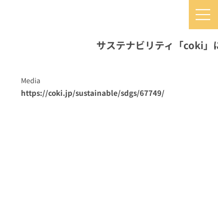
サステナビリティ「coki
​NEWS
Media
https://coki.jp/sustainable/sdgs/67749/